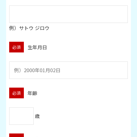
例）サトウ ジロウ
生年月日
必須
年齢
必須
歳